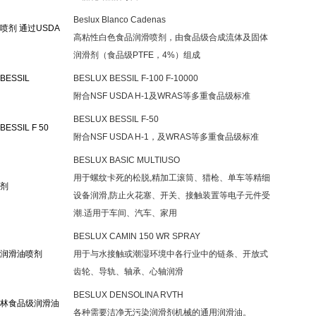
Beslux Blanco Cadenas
剂 通过USDA
高粘性白色食品润滑喷剂，由食品级合成流体及固体
润滑剂（食品级PTFE，4%）组成
ESSIL
BESLUX BESSIL F-100 F-10000
附合NSF USDA H-1及WRAS等多重食品级标准
BESLUX BESSIL F-50
SSIL F 50
附合NSF USDA H-1，及WRAS等多重食品级标准
BESLUX BASIC MULTIUSO
用于螺纹卡死的松脱,精加工滚筒、猎枪、单车等精细
剂
设备润滑,防止火花塞、开关、接触装置等电子元件受
潮.适用于车间、汽车、家用
BESLUX CAMIN 150 WR SPRAY
润滑油喷剂
用于与水接触或潮湿环境中各行业中的链条、开放式
齿轮、导轨、轴承、心轴润滑
BESLUX DENSOLINA RVTH
林食品级润滑油
各种需要洁净无污染润滑剂机械的通用润滑油。