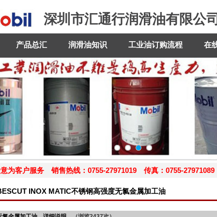
深圳市汇通行润滑油有限公
产品总汇
润滑油知识
工业油订购流程
在
为客户服务 销售热线：0755-27971019 传真：0755-27971089 手
BESCUT INOX MATIC不锈钢高强度无氯金属加工油
高强度无氯金属加工油 详细说明
（浏览2437次）