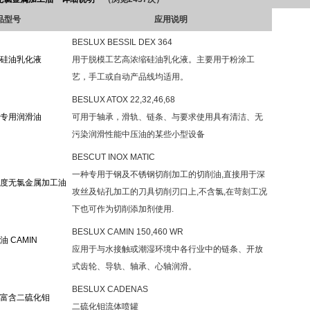
品型号
应用说明
BESLUX BESSIL DEX 364
硅油乳化液
用于脱模工艺高浓缩硅油乳化液。主要用于粉涂工
艺，手工或自动产品线均适用。
BESLUX ATOX 22,32,46,68
专用润滑油
可用于轴承，滑轨、链条、与要求使用具有清洁、无
污染润滑性能中压油的某些小型设备
BESCUT INOX MATIC
一种专用于钢及不锈钢切削加工的切削油,直接用于深
度无氯金属加工油
攻丝及钻孔加工的刀具切削刃口上,不含氯,在苛刻工况
下也可作为切削添加剂使用.
BESLUX CAMIN 150,460 WR
 CAMIN
应用于与水接触或潮湿环境中各行业中的链条、开放
式齿轮、导轨、轴承、心轴润滑。
BESLUX CADENAS
富含二硫化钼
二硫化钼流体喷罐