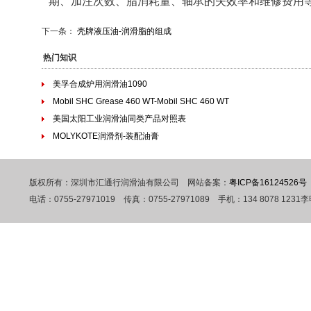
期、加注次数、脂消耗量、轴承的失效率和维修费用
下一条：
壳牌液压油-润滑脂的组成
热门知识
美孚合成炉用润滑油1090
Mobil SHC Grease 460 WT-Mobil SHC 460 WT
美国太阳工业润滑油同类产品对照表
MOLYKOTE润滑剂-装配油膏
版权所有：深圳市汇通行润滑油有限公司 网站备案：
粤ICP备16124526号
电话：0755-27971019 传真：0755-27971089 手机：134 807